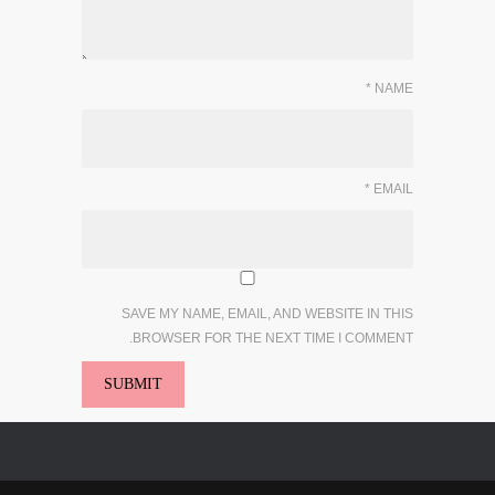
*
NAME
*
EMAIL
SAVE MY NAME, EMAIL, AND WEBSITE IN THIS
BROWSER FOR THE NEXT TIME I COMMENT.