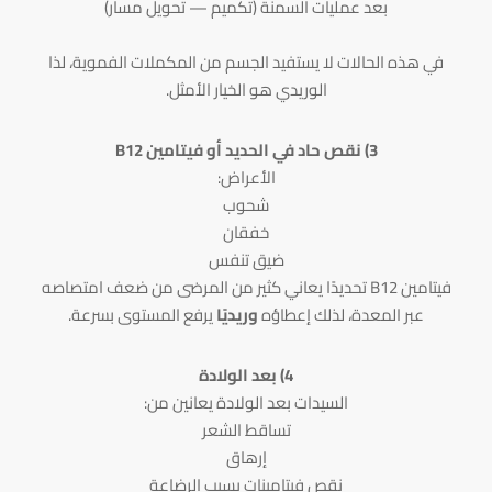
بعد عمليات السمنة (تكميم — تحويل مسار)
في هذه الحالات لا يستفيد الجسم من المكملات الفموية، لذا
الوريدي هو الخيار الأمثل.
3) نقص حاد في الحديد أو فيتامين B12
الأعراض:
شحوب
خفقان
ضيق تنفس
فيتامين B12 تحديدًا يعاني كثير من المرضى من ضعف امتصاصه
عبر المعدة، لذلك إعطاؤه
وريديًا
يرفع المستوى بسرعة.
4) بعد الولادة
السيدات بعد الولادة يعانين من:
تساقط الشعر
إرهاق
نقص فيتامينات بسبب الرضاعة