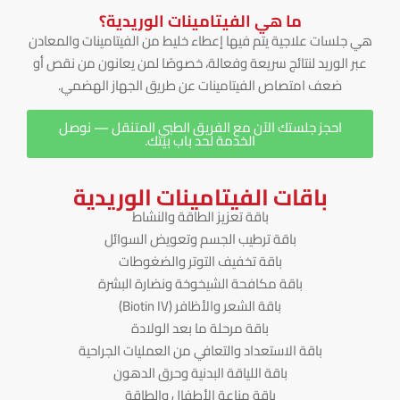
ما هي الفيتامينات الوريدية؟
هي جلسات علاجية يتم فيها إعطاء خليط من الفيتامينات والمعادن
عبر الوريد لنتائج سريعة وفعالة، خصوصًا لمن يعانون من نقص أو
ضعف امتصاص الفيتامينات عن طريق الجهاز الهضمي.
احجز جلستك الآن مع الفريق الطبي المتنقل — نوصل
الخدمة لحد باب بيتك.
باقات الفيتامينات الوريدية
باقة تعزيز الطاقة والنشاط
باقة ترطيب الجسم وتعويض السوائل
باقة تخفيف التوتر والضغوطات
باقة مكافحة الشيخوخة ونضارة البشرة
باقة الشعر والأظافر (Biotin IV)
باقة مرحلة ما بعد الولادة
باقة الاستعداد والتعافي من العمليات الجراحية
باقة اللياقة البدنية وحرق الدهون
باقة مناعة الأطفال والطاقة