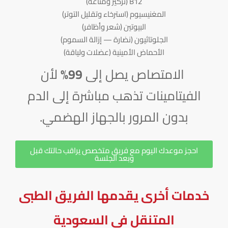
B12 (تركيز ومناعة)
المغنيسيوم (استرخاء وتقليل التوتر)
البيوتين (شعر وأظافر)
الجلوتاثيون (نضارة — إزالة السموم)
الأحماض الأمينية (عضلات ولياقة)
الامتصاص يصل إلى
99%
لأن
الفيتامينات تذهب مباشرة إلى الدم
بدون المرور بالجهاز الهضمي.
احجز موعدك اليوم مع فريق متخصص يراقب حالتك قبل
وبعد الجلسة
خدمات أخرى يقدمها الفريق الطبى
المتنقل فى السعودية