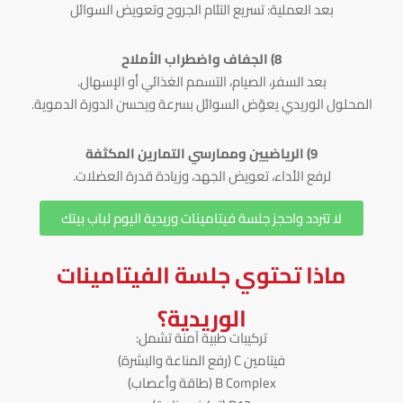
بعد العملية: تسريع التئام الجروح وتعويض السوائل
8) الجفاف واضطراب الأملاح
بعد السفر، الصيام، التسمم الغذائي أو الإسهال.
المحلول الوريدي يعوّض السوائل بسرعة ويحسن الدورة الدموية.
9) الرياضيين وممارسي التمارين المكثفة
لرفع الأداء، تعويض الجهد، وزيادة قدرة العضلات.
لا تتردد واحجز جلسة فيتامينات وريدية اليوم لباب بيتك
ماذا تحتوي جلسة الفيتامينات
الوريدية؟
تركيبات طبية آمنة تشمل:
فيتامين C (رفع المناعة والبشرة)
B Complex (طاقة وأعصاب)